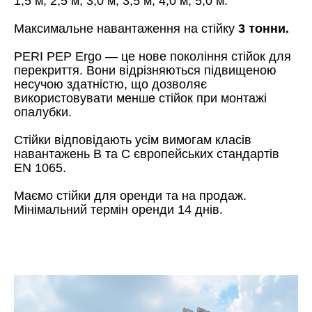
1,5 м, 2,5 м, 3,0 м, 3,5 м, 4,0 м, 5,0 м.
Максимальне навантаження на стійку
3
тонни.
PERI PEP Ergo — це нове покоління стійок для
перекриття. Вони відрізняються підвищеною
несучою здатністю, що дозволяє
використовувати менше стійок при монтажі
опалубки.
Стійки відповідають усім вимогам класів
навантажень B та C європейських стандартів
EN 1065.
Маємо стійки для оренди та на продаж.
Мінімальний термін оренди 14 днів.