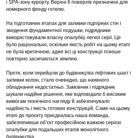
і SPA-зону курорту. Верхні 6 поверхів призначені для
номерного фонду готелю.
На підготовчих етапах для заливки підпірних стін і
зведення фундаментної подушки, підрядники
використовували власну опалубку легкої серії. Це
було раціонально, оскільки якість робіт на цьому етапі
не була критичною, адже всі ці конструкції пізніше
повторно засипаються землею.
Проте, коли перейшли до будівництва ліфтових шахт і
заливки колон, стало очевидно, що наявного
обладнання недостатньо. Замовник і підрядник
шукали надійне рішення, яке відповідало б високим
вимогам технічного нагляду й забезпечувало
надійність і якість готових конструкцій. Саме на цьому
етапі до проєкту приєдналась наша команда,
забезпечивши об’єкт професійною важкою серією
опалубки для подальших етапів монолітного
будівництва.