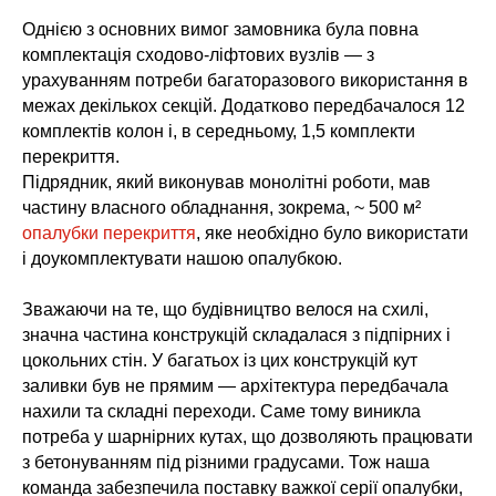
Однією з основних вимог замовника була повна
комплектація сходово-ліфтових вузлів — з
урахуванням потреби багаторазового використання в
межах декількох секцій. Додатково передбачалося 12
комплектів колон і, в середньому, 1,5 комплекти
перекриття.
Підрядник, який виконував монолітні роботи, мав
частину власного обладнання, зокрема, ~ 500 м²
опалубки перекриття
, яке необхідно було використати
і доукомплектувати нашою опалубкою.
Зважаючи на те, що будівництво велося на схилі,
значна частина конструкцій складалася з підпірних і
цокольних стін. У багатьох із цих конструкцій кут
заливки був не прямим — архітектура передбачала
нахили та складні переходи. Саме тому виникла
потреба у шарнірних кутах, що дозволяють працювати
з бетонуванням під різними градусами. Тож наша
команда забезпечила поставку важкої серії опалубки,