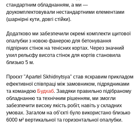
стандартним обладнанням, а ми —
доукомплектовували нестандартними елементами
(шарнірні кути, довгі стійки).
Додатково ми забезпечили окремі комплекти щитової
опалубки з новою фанерою для бетонування
підпірних стінок на тенісних кортах. Через значний
ухил рельєфу висота стінок для кортів становила
близько 5 м.
Проєкт "Apartel Skhidnytsya" став яскравим прикладом
ефективної співпраці між замовником, підрядниками
та командою
Будхаб
. Завдяки правильно підібраному
обладнанню та технічним рішенням, ми змогли
забезпечити високу якість робіт, навіть у складних
умовах. Загалом на об’єкті було використано близько
6000 м² вертикальної та горизонтальної опалубки.