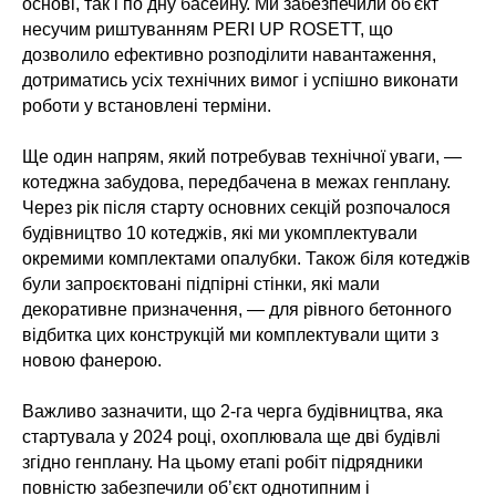
основі, так і по дну басейну. Ми забезпечили об'єкт
несучим риштуванням PERI UP ROSETT, що
дозволило ефективно розподілити навантаження,
дотриматись усіх технічних вимог і успішно виконати
роботи у встановлені терміни.
Ще один напрям, який потребував технічної уваги, —
котеджна забудова, передбачена в межах генплану.
Через рік після старту основних секцій розпочалося
будівництво 10 котеджів, які ми укомплектували
окремими комплектами опалубки. Також біля котеджів
були запроєктовані підпірні стінки, які мали
декоративне призначення, — для рівного бетонного
відбитка цих конструкцій ми комплектували щити з
новою фанерою.
Важливо зазначити, що 2-га черга будівництва, яка
стартувала у 2024 році, охоплювала ще дві будівлі
згідно генплану. На цьому етапі робіт підрядники
повністю забезпечили об’єкт однотипним і