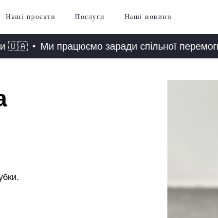
Наші проєкти
Послуги
Наші новини
🇦
Ми працюємо заради спільної перемоги 🇺
а
убки.