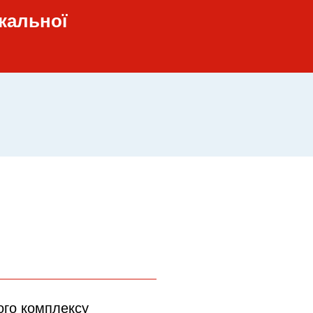
икальної
ого комплексу