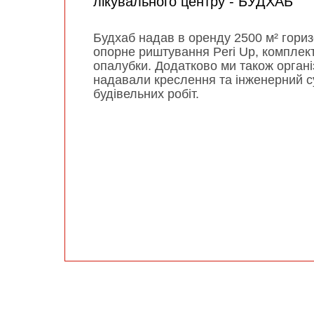
лікувального центру - БУДХАБ
Будхаб надав в оренду 2500 м² гориз
опорне риштування Peri Up, комплек
опалубки. Додатково ми також органі
надавали креслення та інженерний су
будівельних робіт.