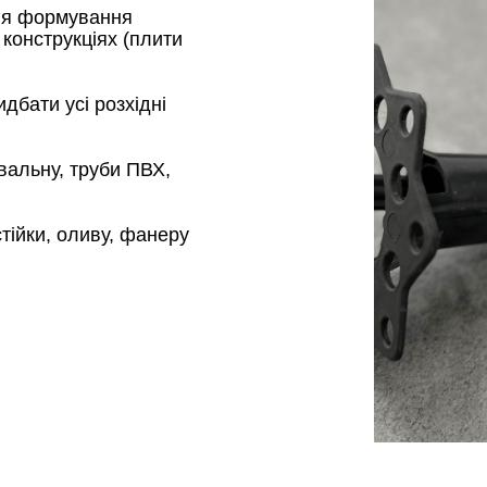
для формування
конструкціях (плити
дбати усі розхідні
вальну, труби ПВХ,
тійки, оливу, фанеру